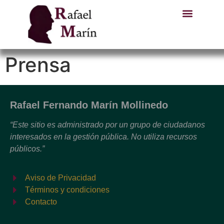
Prensa
Rafael Fernando Marín Mollinedo
“Este sitio es administrado por un grupo de ciudadanos
interesados en la gestión pública. No utiliza recursos
públicos.”
Aviso de Privacidad
Términos y condiciones
Contacto