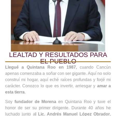
LEALTAD Y RESULTADOS PARA
EL PUEBLO
Llegué a Quintana Roo en 1987,
cuando Cancún
apenas comenzaba a soñar con ser gigante. Aquí no solo
construí mi hogar, aquí eché raíces profundas y forjé mi
carácter. Conozco lo que es invertir, arriesgar y
amar a
esta tierra
.
Soy
fundador de Morena
en Quintana Roo y tuve el
honor de ser su primer dirigente. Durante 40 años he
luchado junto a
l Lic. Andrés Manuel López Obrador
,