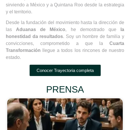
sirviendo a México y a Quintana Roo desde la estrategia
y el territorio.
Desde la fundación del movimiento hasta la dirección de
las
Aduanas de México
, he demostrado que
la
honestidad da resultados
. Soy un hombre de familia y
convicciones, comprometido a que la
Cuarta
Transformación
llegue a todos los rincones de nuestro
estado.
Conocer Trayectoria completa
PRENSA